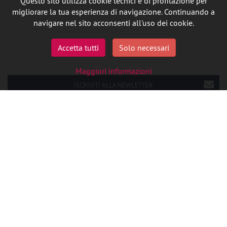
Questo sito utilizza cookie tecnici e di profilazione per
migliorare la tua esperienza di navigazione. Continuando a
navigare nel sito acconsenti all'uso dei cookie.
Accetta tutti
Solo necessari
Maggiori informazioni
ISCRIVITI ALLA NEWLETTER
SEGUICI SU LINKEDIN
P.IVA 08727090014
Cookie Policy
Privacy
Credits
Ita
Eng