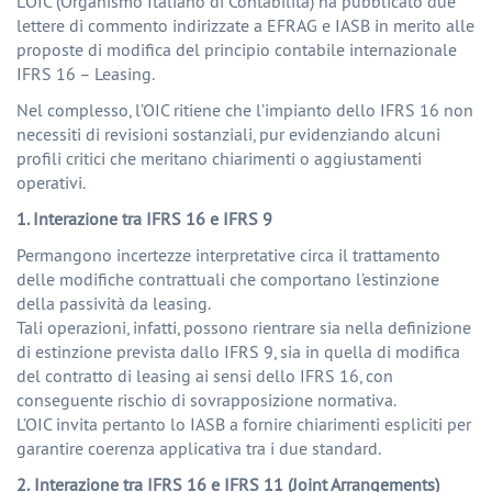
L’OIC (Organismo Italiano di Contabilità) ha pubblicato due
lettere di commento indirizzate a EFRAG e IASB in merito alle
proposte di modifica del principio contabile internazionale
IFRS 16 – Leasing.
Nel complesso, l’OIC ritiene che l’impianto dello IFRS 16 non
necessiti di revisioni sostanziali, pur evidenziando alcuni
profili critici che meritano chiarimenti o aggiustamenti
operativi.
1. Interazione tra IFRS 16 e IFRS 9
Permangono incertezze interpretative circa il trattamento
delle modifiche contrattuali che comportano l’estinzione
della passività da leasing.
Tali operazioni, infatti, possono rientrare sia nella definizione
di estinzione prevista dallo IFRS 9, sia in quella di modifica
del contratto di leasing ai sensi dello IFRS 16, con
conseguente rischio di sovrapposizione normativa.
L’OIC invita pertanto lo IASB a fornire chiarimenti espliciti per
garantire coerenza applicativa tra i due standard.
2.
Interazione tra IFRS 16 e IFRS 11 (Joint Arrangements)